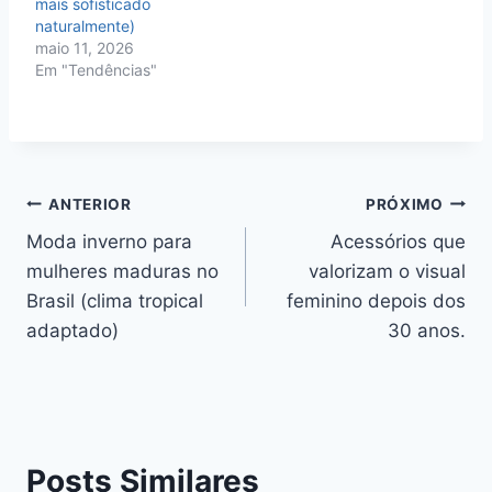
mais sofisticado
naturalmente)
maio 11, 2026
Em "Tendências"
Navegação
ANTERIOR
PRÓXIMO
Moda inverno para
Acessórios que
de
mulheres maduras no
valorizam o visual
Post
Brasil (clima tropical
feminino depois dos
adaptado)
30 anos.
Posts Similares