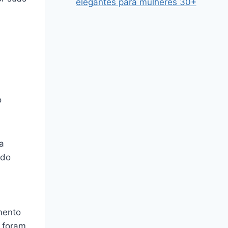
elegantes para mulheres 30+
o
a
ado
mento
e foram