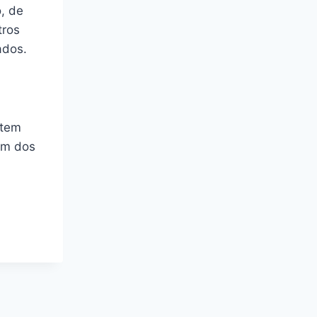
, de
tros
ados.
 tem
 um dos