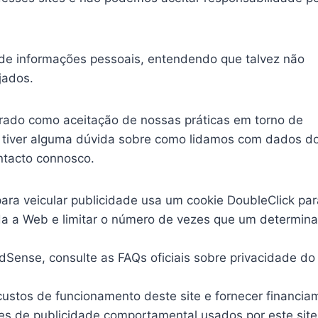
o de informações pessoais, entendendo que talvez não
jados.
erado como aceitação de nossas práticas em torno de
ê tiver alguma dúvida sobre como lidamos com dados d
ntacto connosco.
ra veicular publicidade usa um cookie DoubleClick par
oda a Web e limitar o número de vezes que um determin
Sense, consulte as FAQs oficiais sobre privacidade do
ustos de funcionamento deste site e fornecer financia
es de publicidade comportamental usados ​​por este sit