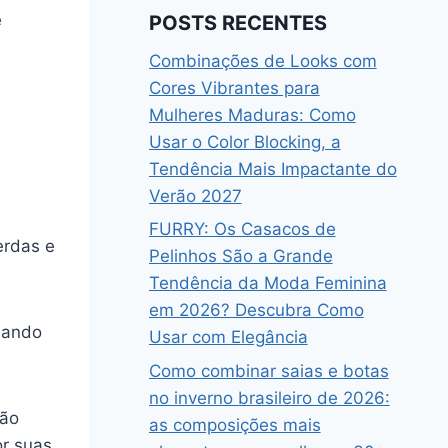
e
POSTS RECENTES
Combinações de Looks com
Cores Vibrantes para
Mulheres Maduras: Como
Usar o Color Blocking, a
Tendência Mais Impactante do
Verão 2027
FURRY: Os Casacos de
erdas e
Pelinhos São a Grande
Tendência da Moda Feminina
em 2026? Descubra Como
uando
Usar com Elegância
Como combinar saias e botas
no inverno brasileiro de 2026:
não
as composições mais
or suas