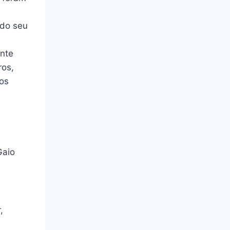
 do seu
ente
ros,
ros
Gaio
,