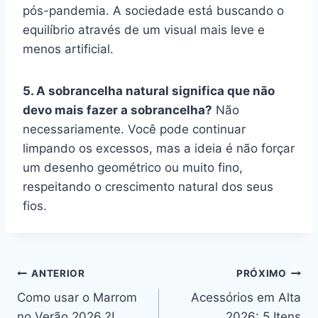
pós-pandemia. A sociedade está buscando o
equilíbrio através de um visual mais leve e
menos artificial.
5. A sobrancelha natural significa que não
devo mais fazer a sobrancelha?
Não
necessariamente. Você pode continuar
limpando os excessos, mas a ideia é não forçar
um desenho geométrico ou muito fino,
respeitando o crescimento natural dos seus
fios.
Navegação
ANTERIOR
PRÓXIMO
Como usar o Marrom
Acessórios em Alta
de
no Verão 2026 ?!
2026: 5 Itens