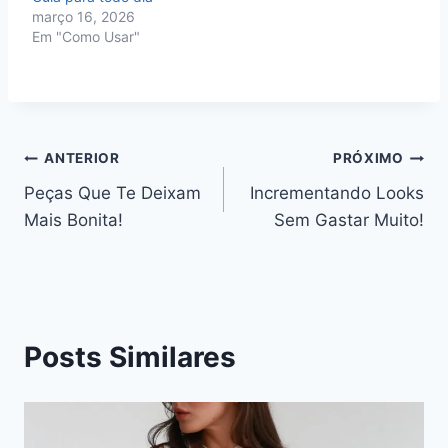
março 16, 2026
Em "Como Usar"
Navegação
ANTERIOR
PRÓXIMO
Peças Que Te Deixam
Incrementando Looks
de
Mais Bonita!
Sem Gastar Muito!
Post
Posts Similares