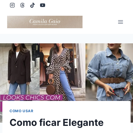
Pular
para
o
Conteúdo
COMO USAR
Como ficar Elegante